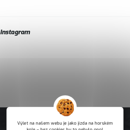
Instagram
Výlet na našem webu je jako jízda na horském
kole – bez cookies by to nebylo ono!