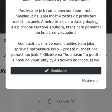
Používáme je k tomu, abychom vám mohli
nabídnout nejlepší možný zážitek z prohlížení
našich stránek. A nebojte, nejde o žádný doping,
jen o drobné textové soubory, které nám pomáhají
pochopit, co vás zajímá.
Z
Zákaznický servis
á
Souhlasíte s tím, že naše cookies jsou jako
správně nafouknuté kolo – prostě nutnost pro
p
pohodlnou jízdu? Klikněte na "Souhlasím" a pojďte
JOY.BIKE
a
s námi na výlet plný cyklistických dobrodružství!
t
Kontakt
Souhlasím
í
Nastavení
info
@
joybike.cz
732 426 731