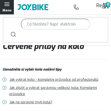
Přejít
Regist
na
obsah
Trailová kola Qayron
Horská kola Qayron
Červené přilby na kolo
Dámská horská kola Qayron
Předváděcí kola Qayron
Usnadněte si výběr kola našimi tipy
Rámy Qayron
Jak vybrat kolo - kompletní průvodce od profesionálů
Doplňky a oblečení Qayron
Jak zjistit a vybrat správnou velikost kola: Kompletní
průvodce
Kontakt
Servisní a výdejní místa
Magazín JOY.BIKE
Jak na správné mytí kola?
Moje objednávka