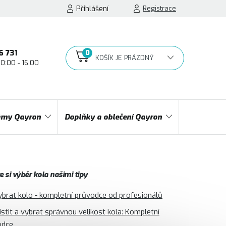
Přihlášení
Registrace
6 731
10:00 - 16:00
NÁKUPNÍ
KOŠÍK
my Qayron
Doplňky a oblečení Qayron
 si výběr kola našimi tipy
ybrat kolo - kompletní průvodce od profesionálů
jistit a vybrat správnou velikost kola: Kompletní
odce