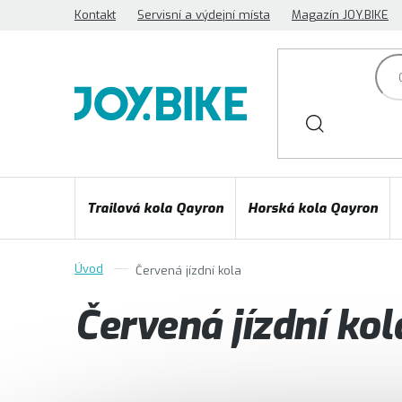
Přejít
Kontakt
Servisní a výdejní místa
Magazín JOY.BIKE
na
obsah
Trailová kola Qayron
Horská kola Qayron
Červená jízdní kola
Červená jízdní kol