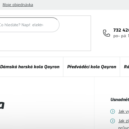
Moje objednávka
732 42
po– pá: 
Dámská horská kola Qayron
Předváděcí kola Qayron
Rá
a
Usnadněte
Jak v
Jak z
prův