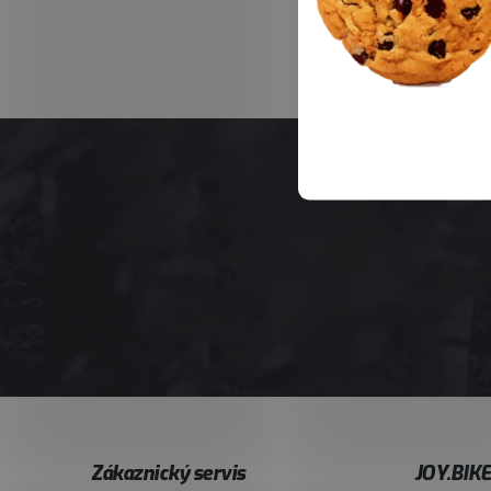
Z
Zákaznický servis
JOY.BIK