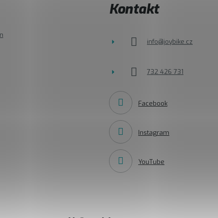
Kontakt
n
info
@
joybike.cz
732 426 731
Facebook
Instagram
YouTube