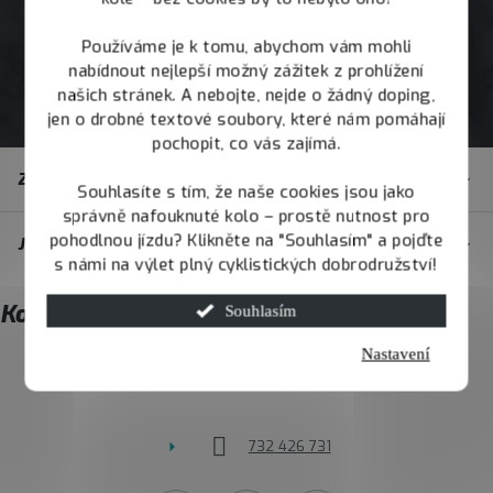
Používáme je k tomu, abychom vám mohli
nabídnout nejlepší možný zážitek z prohlížení
našich stránek. A nebojte, nejde o žádný doping,
jen o drobné textové soubory, které nám pomáhají
pochopit, co vás zajímá.
Z
Zákaznický servis
á
Souhlasíte s tím, že naše cookies jsou jako
správně nafouknuté kolo – prostě nutnost pro
p
pohodlnou jízdu? Klikněte na "Souhlasím" a pojďte
JOY.BIKE
a
s námi na výlet plný cyklistických dobrodružství!
t
Kontakt
Souhlasím
í
Nastavení
info
@
joybike.cz
732 426 731