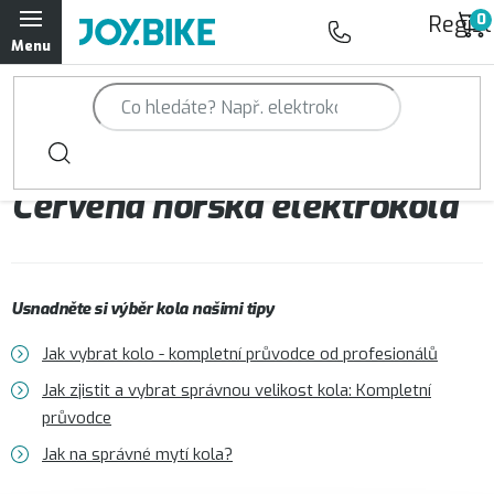
Přejít
Regist
na
obsah
Trailová kola Qayron
Horská kola Qayron
Červená horská elektrokola
Dámská horská kola Qayron
Předváděcí kola Qayron
Usnadněte si výběr kola našimi tipy
Rámy Qayron
Jak vybrat kolo - kompletní průvodce od profesionálů
Doplňky a oblečení Qayron
Jak zjistit a vybrat správnou velikost kola: Kompletní
průvodce
Kontakt
Servisní a výdejní místa
Magazín JOY.BIKE
Jak na správné mytí kola?
Moje objednávka