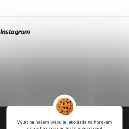
Instagram
Výlet na našem webu je jako jízda na horském
kole – bez cookies by to nebylo ono!