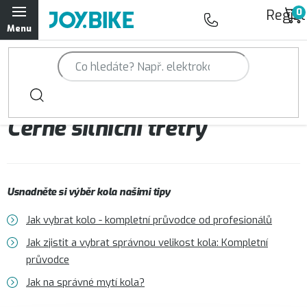
Přejít
Regist
na
obsah
Trailová kola Qayron
Horská kola Qayron
Černé silniční tretry
Dámská horská kola Qayron
Předváděcí kola Qayron
Usnadněte si výběr kola našimi tipy
Rámy Qayron
Jak vybrat kolo - kompletní průvodce od profesionálů
Doplňky a oblečení Qayron
Jak zjistit a vybrat správnou velikost kola: Kompletní
průvodce
Kontakt
Servisní a výdejní místa
Magazín JOY.BIKE
Jak na správné mytí kola?
Moje objednávka