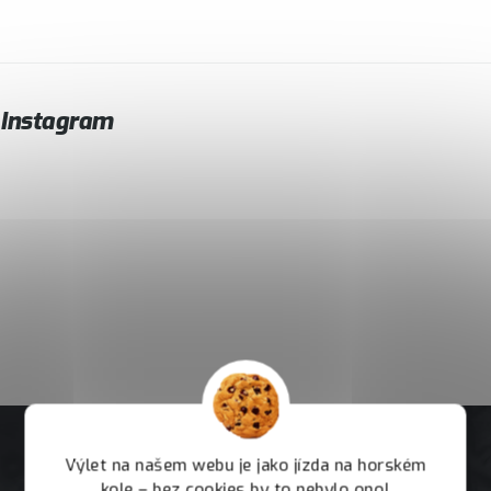
Instagram
Výlet na našem webu je jako jízda na horském
kole – bez cookies by to nebylo ono!