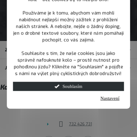
Používáme je k tomu, abychom vám mohli
nabídnout nejlepší možný zážitek z prohlížení
našich stránek. A nebojte, nejde o žádný doping,
jen o drobné textové soubory, které nám pomáhají
pochopit, co vás zajímá.
Z
Zákaznický servis
á
Souhlasíte s tím, že naše cookies jsou jako
správně nafouknuté kolo – prostě nutnost pro
p
pohodlnou jízdu? Klikněte na "Souhlasím" a pojďte
JOY.BIKE
a
s námi na výlet plný cyklistických dobrodružství!
t
Kontakt
Souhlasím
í
Nastavení
info
@
joybike.cz
732 426 731