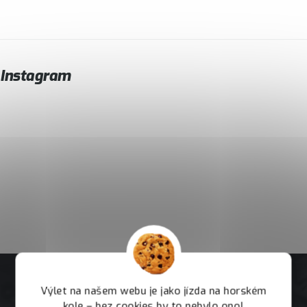
Instagram
Výlet na našem webu je jako jízda na horském
kole – bez cookies by to nebylo ono!