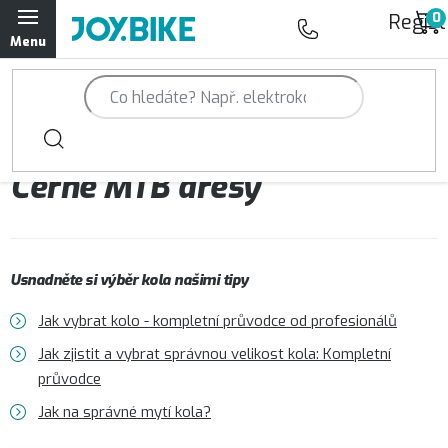
Přejít
Regist
na
obsah
Trailová kola Qayron
Horská kola Qayron
Černé MTB dresy
Dámská horská kola Qayron
Předváděcí kola Qayron
Usnadněte si výběr kola našimi tipy
Rámy Qayron
Jak vybrat kolo - kompletní průvodce od profesionálů
Doplňky a oblečení Qayron
Jak zjistit a vybrat správnou velikost kola: Kompletní
průvodce
Kontakt
Servisní a výdejní místa
Magazín JOY.BIKE
Jak na správné mytí kola?
Moje objednávka