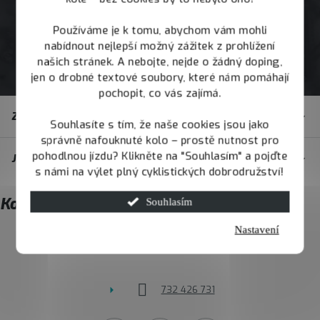
Používáme je k tomu, abychom vám mohli
nabídnout nejlepší možný zážitek z prohlížení
našich stránek. A nebojte, nejde o žádný doping,
jen o drobné textové soubory, které nám pomáhají
pochopit, co vás zajímá.
Z
Zákaznický servis
á
Souhlasíte s tím, že naše cookies jsou jako
správně nafouknuté kolo – prostě nutnost pro
p
pohodlnou jízdu? Klikněte na "Souhlasím" a pojďte
JOY.BIKE
a
s námi na výlet plný cyklistických dobrodružství!
t
Kontakt
Souhlasím
í
Nastavení
info
@
joybike.cz
732 426 731