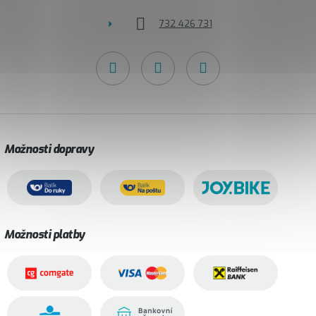
732 426 731
Možnosti dopravy
Možnosti platby