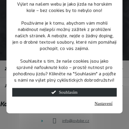
Výlet na našem webu je jako jízda na horském
kole – bez cookies by to nebylo ono!
Používáme je k tomu, abychom vám mohli
nabídnout nejlepší možný zážitek z prohlížení
našich stránek. A nebojte, nejde o žádný doping,
jen o drobné textové soubory, které nám pomáhají
pochopit, co vás zajímá.
Souhlasíte s tím, že naše cookies jsou jako
Z
správně nafouknuté kolo – prostě nutnost pro
Zákaznický servis
á
pohodlnou jízdu? Klikněte na "Souhlasím" a pojďte
s námi na výlet plný cyklistických dobrodružství!
p
JOY.BIKE
a
Souhlasím
t
Kontakt
Nastavení
í
info
@
joybike.cz