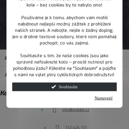
kole – bez cookies by to nebylo ono!
Používáme je k tomu, abychom vám mohli
nabídnout nejlepší možný zážitek z prohlížení
našich stránek. A nebojte, nejde o žádný doping,
jen o drobné textové soubory, které nám pomáhají
pochopit, co vás zajímá.
Z
Souhlasíte s tím, že naše cookies jsou jako
Zákaznický servis
á
správně nafouknuté kolo – prostě nutnost pro
pohodlnou jízdu? Klikněte na "Souhlasím" a pojďte
p
s námi na výlet plný cyklistických dobrodružství!
JOY.BIKE
a
t
Souhlasím
Kontakt
í
Nastavení
info
@
joybike.cz
732 426 731