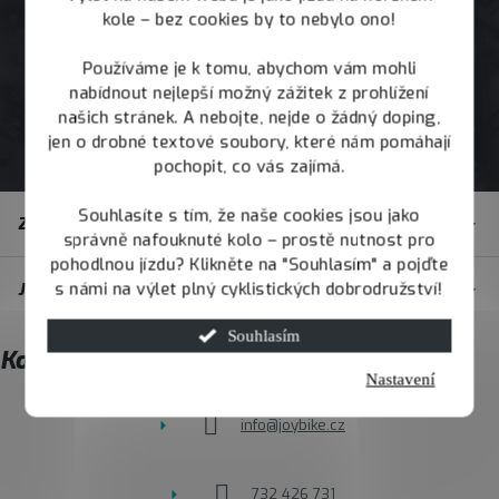
kole – bez cookies by to nebylo ono!
Používáme je k tomu, abychom vám mohli
nabídnout nejlepší možný zážitek z prohlížení
našich stránek. A nebojte, nejde o žádný doping,
jen o drobné textové soubory, které nám pomáhají
pochopit, co vás zajímá.
Z
Souhlasíte s tím, že naše cookies jsou jako
Zákaznický servis
á
správně nafouknuté kolo – prostě nutnost pro
pohodlnou jízdu? Klikněte na "Souhlasím" a pojďte
p
s námi na výlet plný cyklistických dobrodružství!
JOY.BIKE
a
t
Souhlasím
Kontakt
í
Nastavení
info
@
joybike.cz
732 426 731