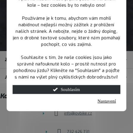
kole – bez cookies by to nebylo ono!
Používáme je k tomu, abychom vám mohli
nabídnout nejlepší možný zážitek z prohlížení
našich stránek. A nebojte, nejde o žádný doping,
jen o drobné textové soubory, které nám pomáhají
pochopit, co vás zajímá.
Z
Souhlasíte s tím, že naše cookies jsou jako
Zákaznický servis
á
správně nafouknuté kolo – prostě nutnost pro
pohodlnou jízdu? Klikněte na "Souhlasím" a pojďte
p
s námi na výlet plný cyklistických dobrodružství!
JOY.BIKE
a
t
Souhlasím
Kontakt
í
Nastavení
info
@
joybike.cz
732 426 731