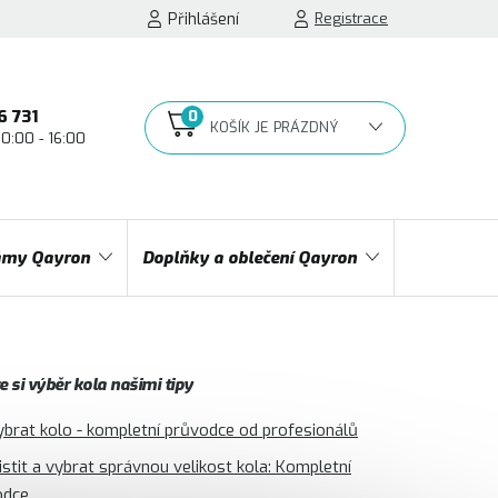
Přihlášení
Registrace
6 731
10:00 - 16:00
NÁKUPNÍ
KOŠÍK
my Qayron
Doplňky a oblečení Qayron
 si výběr kola našimi tipy
ybrat kolo - kompletní průvodce od profesionálů
jistit a vybrat správnou velikost kola: Kompletní
odce