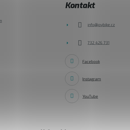
Kontakt
n
info
@
joybike.cz
732 426 731
Facebook
Instagram
YouTube