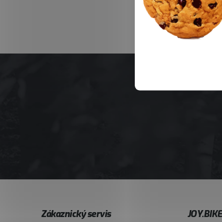
Z
Zákaznický servis
JOY.BIK