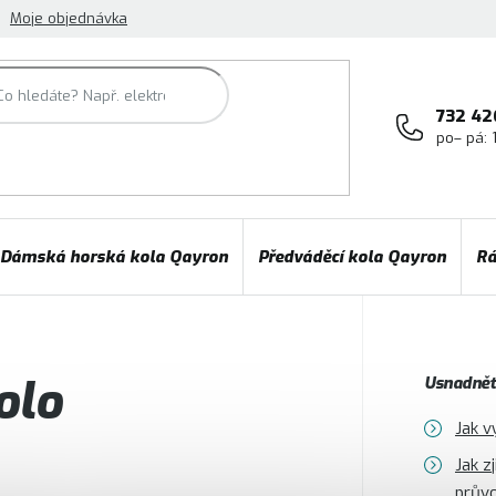
Moje objednávka
732 42
po– pá: 
Dámská horská kola Qayron
Předváděcí kola Qayron
Rá
olo
Usnadněte
Jak v
Jak z
prův