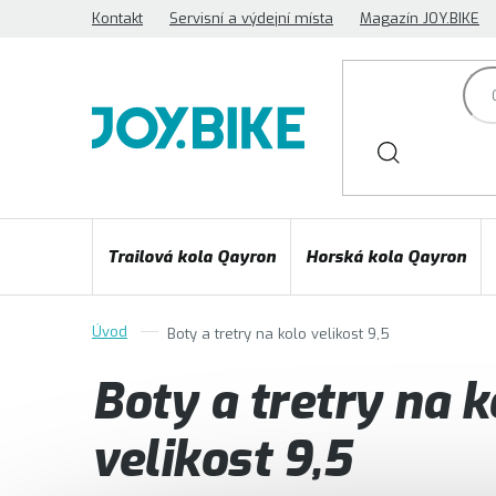
Přejít
Kontakt
Servisní a výdejní místa
Magazín JOY.BIKE
na
obsah
Trailová kola Qayron
Horská kola Qayron
Boty a tretry na kolo velikost 9,5
Boty a tretry na k
velikost 9,5