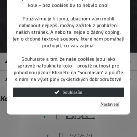
kole – bez cookies by to nebylo ono!
Používáme je k tomu, abychom vám mohli
nabídnout nejlepší možný zážitek z prohlížení
našich stránek. A nebojte, nejde o žádný doping,
jen o drobné textové soubory, které nám pomáhají
pochopit, co vás zajímá.
Z
Souhlasíte s tím, že naše cookies jsou jako
Zákaznický servis
á
správně nafouknuté kolo – prostě nutnost pro
pohodlnou jízdu? Klikněte na "Souhlasím" a pojďte
p
s námi na výlet plný cyklistických dobrodružství!
JOY.BIKE
a
t
Souhlasím
Kontakt
í
Nastavení
info
@
joybike.cz
732 426 731