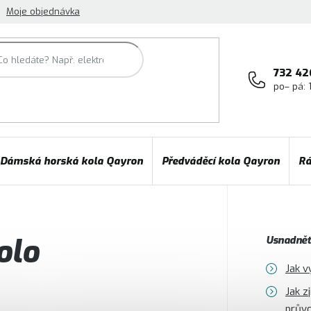
Moje objednávka
732 42
po– pá: 
Dámská horská kola Qayron
Předváděcí kola Qayron
Rá
olo
Usnadněte
Jak v
Jak z
prův