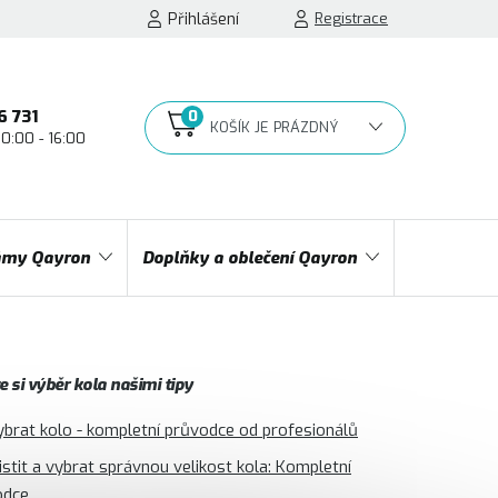
Přihlášení
Registrace
6 731
10:00 - 16:00
NÁKUPNÍ
KOŠÍK
my Qayron
Doplňky a oblečení Qayron
 si výběr kola našimi tipy
ybrat kolo - kompletní průvodce od profesionálů
jistit a vybrat správnou velikost kola: Kompletní
odce