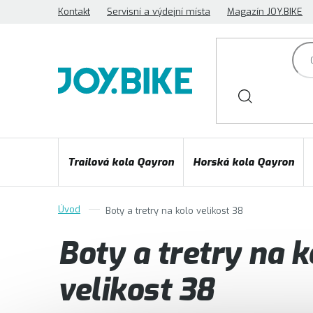
Přejít
Kontakt
Servisní a výdejní místa
Magazín JOY.BIKE
na
obsah
Trailová kola Qayron
Horská kola Qayron
Boty a tretry na kolo velikost 38
Boty a tretry na k
velikost 38