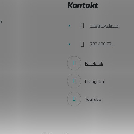
Kontakt
n
info
@
joybike.cz
732 426 731
Facebook
Instagram
YouTube