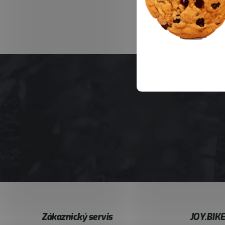
Z
Zákaznický servis
JOY.BIK