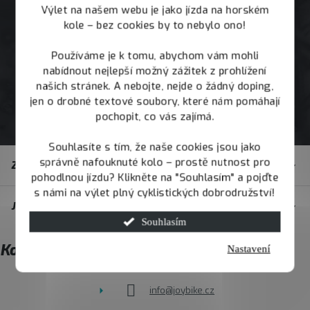
Výlet na našem webu je jako jízda na horském
kole – bez cookies by to nebylo ono!
Používáme je k tomu, abychom vám mohli
nabídnout nejlepší možný zážitek z prohlížení
našich stránek. A nebojte, nejde o žádný doping,
jen o drobné textové soubory, které nám pomáhají
pochopit, co vás zajímá.
Souhlasíte s tím, že naše cookies jsou jako
Z
správně nafouknuté kolo – prostě nutnost pro
Zákaznický servis
á
pohodlnou jízdu? Klikněte na "Souhlasím" a pojďte
s námi na výlet plný cyklistických dobrodružství!
p
JOY.BIKE
a
Souhlasím
t
Kontakt
Nastavení
í
info
@
joybike.cz