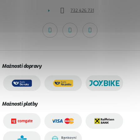
732 426 731
Možnosti dopravy
Možnosti platby