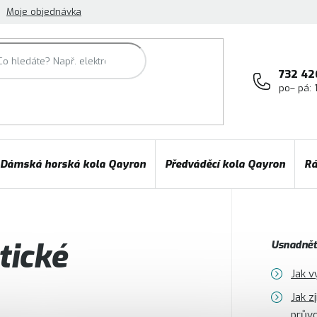
Moje objednávka
732 42
po– pá: 
Dámská horská kola Qayron
Předváděcí kola Qayron
Rá
tické
Usnadněte
Jak v
Jak z
prův