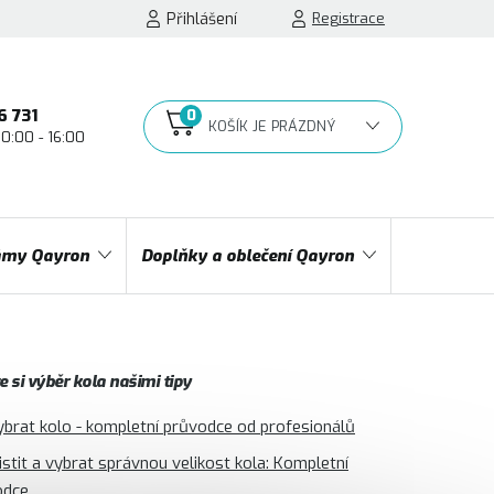
Přihlášení
Registrace
6 731
10:00 - 16:00
NÁKUPNÍ
KOŠÍK
my Qayron
Doplňky a oblečení Qayron
 si výběr kola našimi tipy
ybrat kolo - kompletní průvodce od profesionálů
jistit a vybrat správnou velikost kola: Kompletní
odce