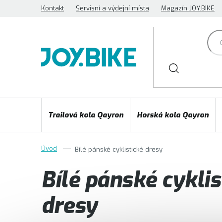
Přejít
Kontakt
Servisní a výdejní místa
Magazín JOY.BIKE
na
obsah
Trailová kola Qayron
Horská kola Qayron
Bílé pánské cyklistické dresy
Bílé pánské cyklis
dresy