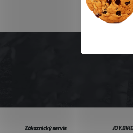
Z
Zákaznický servis
JOY.BIK