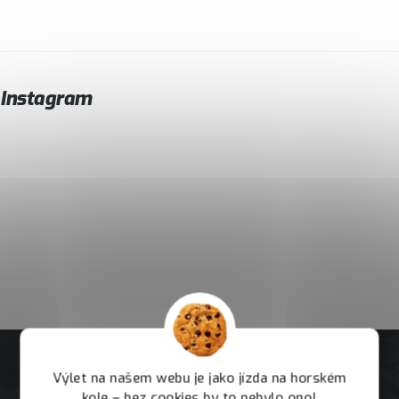
Instagram
Výlet na našem webu je jako jízda na horském
kole – bez cookies by to nebylo ono!