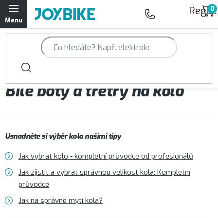
Přejít
Regist
na
obsah
Trailová kola Qayron
Horská kola Qayron
Bílé boty a tretry na kolo
Dámská horská kola Qayron
Předváděcí kola Qayron
Usnadněte si výběr kola našimi tipy
Rámy Qayron
Jak vybrat kolo - kompletní průvodce od profesionálů
Doplňky a oblečení Qayron
Jak zjistit a vybrat správnou velikost kola: Kompletní
průvodce
Kontakt
Servisní a výdejní místa
Magazín JOY.BIKE
Jak na správné mytí kola?
Moje objednávka