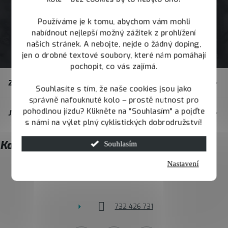
Používáme je k tomu, abychom vám mohli
nabídnout nejlepší možný zážitek z prohlížení
našich stránek. A nebojte, nejde o žádný doping,
jen o drobné textové soubory, které nám pomáhají
pochopit, co vás zajímá.
Z
Zákaznický servis
á
Souhlasíte s tím, že naše cookies jsou jako
správně nafouknuté kolo – prostě nutnost pro
p
pohodlnou jízdu? Klikněte na "Souhlasím" a pojďte
JOY.BIKE
a
s námi na výlet plný cyklistických dobrodružství!
t
Kontakt
Souhlasím
í
Nastavení
info
@
joybike.cz
732 426 731