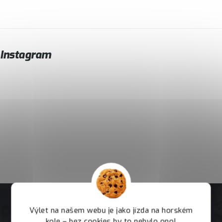
Instagram
Výlet na našem webu je jako jízda na horském
kole – bez cookies by to nebylo ono!