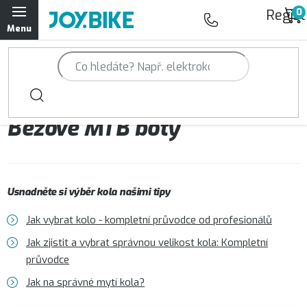
Přejít
Regist
na
obsah
Trailová kola Qayron
Horská kola Qayron
Béžové MTB boty
Dámská horská kola Qayron
Předváděcí kola Qayron
Usnadněte si výběr kola našimi tipy
Rámy Qayron
Jak vybrat kolo - kompletní průvodce od profesionálů
Doplňky a oblečení Qayron
Jak zjistit a vybrat správnou velikost kola: Kompletní
průvodce
Kontakt
Servisní a výdejní místa
Magazín JOY.BIKE
Jak na správné mytí kola?
Moje objednávka