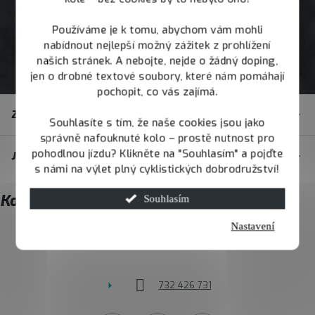
Používáme je k tomu, abychom vám mohli
nabídnout nejlepší možný zážitek z prohlížení
našich stránek. A nebojte, nejde o žádný doping,
jen o drobné textové soubory, které nám pomáhají
pochopit, co vás zajímá.
Z
Zákaznický servis
á
Souhlasíte s tím, že naše cookies jsou jako
správně nafouknuté kolo – prostě nutnost pro
p
pohodlnou jízdu? Klikněte na "Souhlasím" a pojďte
JOY.BIKE
a
s námi na výlet plný cyklistických dobrodružství!
t
Kontakt
Souhlasím
í
Nastavení
info
@
joybike.cz
732 426 731