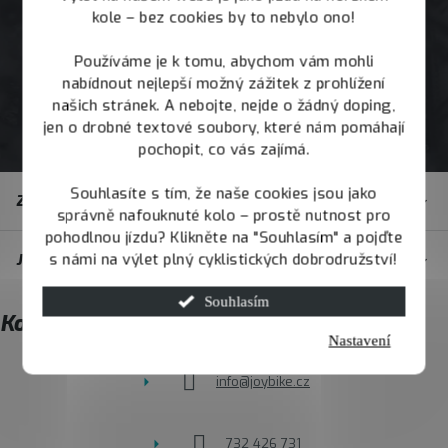
kole – bez cookies by to nebylo ono!
Používáme je k tomu, abychom vám mohli
nabídnout nejlepší možný zážitek z prohlížení
našich stránek. A nebojte, nejde o žádný doping,
jen o drobné textové soubory, které nám pomáhají
pochopit, co vás zajímá.
Z
Souhlasíte s tím, že naše cookies jsou jako
Zákaznický servis
á
správně nafouknuté kolo – prostě nutnost pro
pohodlnou jízdu? Klikněte na "Souhlasím" a pojďte
p
s námi na výlet plný cyklistických dobrodružství!
JOY.BIKE
a
t
Souhlasím
Kontakt
í
Nastavení
info
@
joybike.cz
732 426 731