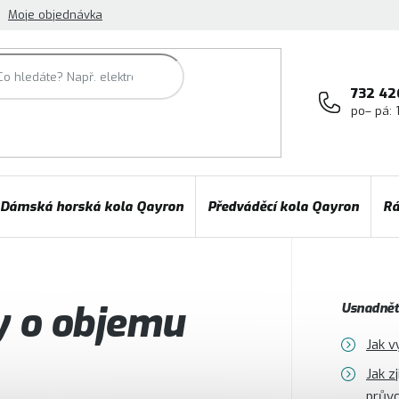
Moje objednávka
732 42
po– pá: 
Dámská horská kola Qayron
Předváděcí kola Qayron
Rá
y o objemu
Usnadněte
Jak v
Jak z
prův