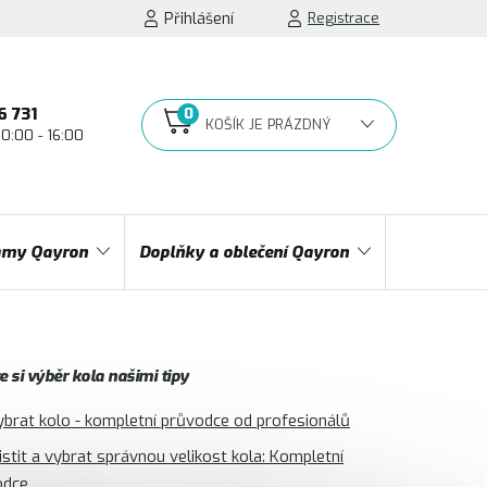
Přihlášení
Registrace
6 731
10:00 - 16:00
NÁKUPNÍ
KOŠÍK
my Qayron
Doplňky a oblečení Qayron
 si výběr kola našimi tipy
ybrat kolo - kompletní průvodce od profesionálů
jistit a vybrat správnou velikost kola: Kompletní
odce