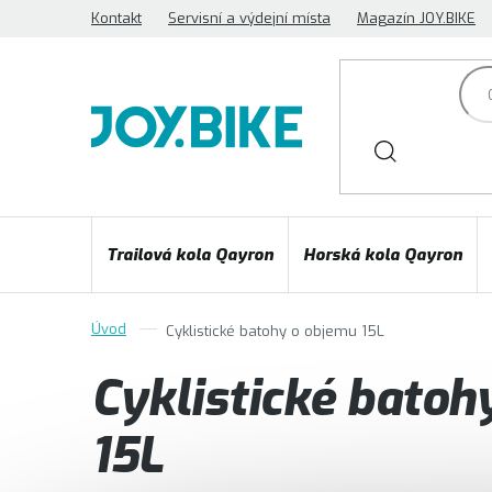
Přejít
Kontakt
Servisní a výdejní místa
Magazín JOY.BIKE
na
obsah
Trailová kola Qayron
Horská kola Qayron
Cyklistické batohy o objemu 15L
Cyklistické batoh
15L