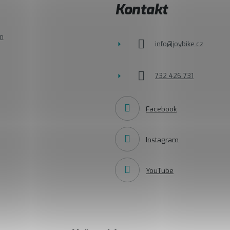
Kontakt
n
info
@
joybike.cz
732 426 731
Facebook
Instagram
YouTube