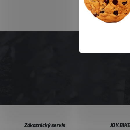
Z
Zákaznický servis
JOY.BIK