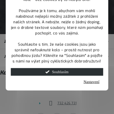
Používáme je k tomu, abychom vám mohli
nabídnout nejlepší možný zážitek z prohlížení
našich stránek. A nebojte, nejde o žádný doping,
jen o drobné textové soubory, které nám pomáhají
pochopit, co vás zajímá.
Z
Zákaznický servis
á
Souhlasíte s tím, že naše cookies jsou jako
správně nafouknuté kolo – prostě nutnost pro
p
pohodlnou jízdu? Klikněte na "Souhlasím" a pojďte
JOY.BIKE
a
s námi na výlet plný cyklistických dobrodružství!
t
Kontakt
Souhlasím
í
Nastavení
info
@
joybike.cz
732 426 731