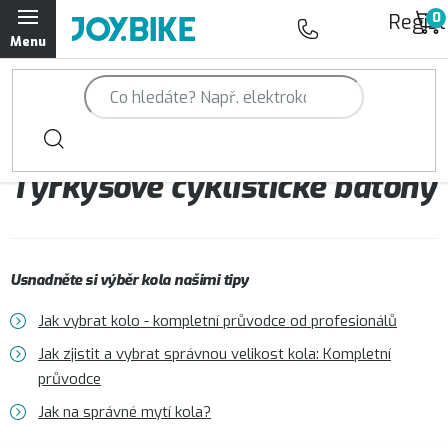
Přejít
Regist
na
obsah
Trailová kola Qayron
Horská kola Qayron
Tyrkysové cyklistické batohy
Dámská horská kola Qayron
Předváděcí kola Qayron
Usnadněte si výběr kola našimi tipy
Rámy Qayron
Jak vybrat kolo - kompletní průvodce od profesionálů
Doplňky a oblečení Qayron
Jak zjistit a vybrat správnou velikost kola: Kompletní
průvodce
Kontakt
Servisní a výdejní místa
Magazín JOY.BIKE
Jak na správné mytí kola?
Moje objednávka