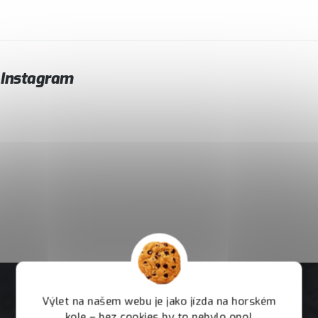
Instagram
Výlet na našem webu je jako jízda na horském
kole – bez cookies by to nebylo ono!