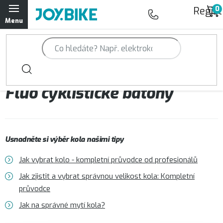
Přejít
Regist
na
obsah
Trailová kola Qayron
Horská kola Qayron
Fluo cyklistické batohy
Dámská horská kola Qayron
Předváděcí kola Qayron
Usnadněte si výběr kola našimi tipy
Rámy Qayron
Jak vybrat kolo - kompletní průvodce od profesionálů
Doplňky a oblečení Qayron
Jak zjistit a vybrat správnou velikost kola: Kompletní
průvodce
Kontakt
Servisní a výdejní místa
Magazín JOY.BIKE
Jak na správné mytí kola?
Moje objednávka