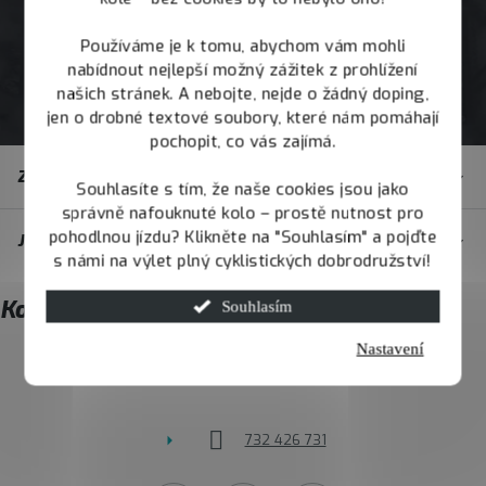
Používáme je k tomu, abychom vám mohli
nabídnout nejlepší možný zážitek z prohlížení
našich stránek. A nebojte, nejde o žádný doping,
jen o drobné textové soubory, které nám pomáhají
pochopit, co vás zajímá.
Z
Zákaznický servis
á
Souhlasíte s tím, že naše cookies jsou jako
správně nafouknuté kolo – prostě nutnost pro
p
pohodlnou jízdu? Klikněte na "Souhlasím" a pojďte
JOY.BIKE
a
s námi na výlet plný cyklistických dobrodružství!
t
Kontakt
Souhlasím
í
Nastavení
info
@
joybike.cz
732 426 731