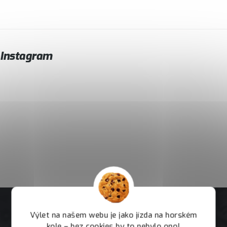
Instagram
Výlet na našem webu je jako jízda na horském
kole – bez cookies by to nebylo ono!