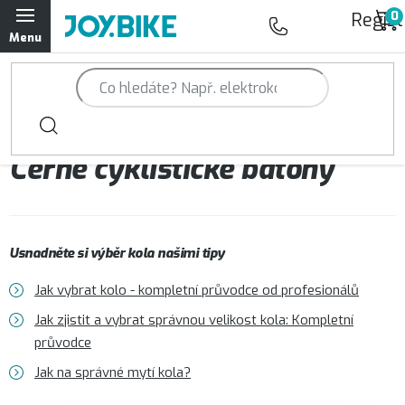
Přejít
Regist
na
obsah
Trailová kola Qayron
Horská kola Qayron
Černé cyklistické batohy
Dámská horská kola Qayron
Předváděcí kola Qayron
Usnadněte si výběr kola našimi tipy
Rámy Qayron
Jak vybrat kolo - kompletní průvodce od profesionálů
Doplňky a oblečení Qayron
Jak zjistit a vybrat správnou velikost kola: Kompletní
průvodce
Kontakt
Servisní a výdejní místa
Magazín JOY.BIKE
Jak na správné mytí kola?
Moje objednávka