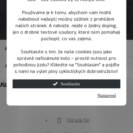
Používáme je k tomu, abychom vám mohli
nabídnout nejlepší možný zážitek z prohlížení
našich stránek. A nebojte, nejde o žádný doping,
jen o drobné textové soubory, které nám pomáhají
pochopit, co vás zajímá.
Z
Zákaznický servis
á
Souhlasíte s tím, že naše cookies jsou jako
správně nafouknuté kolo – prostě nutnost pro
p
pohodlnou jízdu? Klikněte na "Souhlasím" a pojďte
JOY.BIKE
a
s námi na výlet plný cyklistických dobrodružství!
t
Kontakt
Souhlasím
í
Nastavení
info
@
joybike.cz
732 426 731