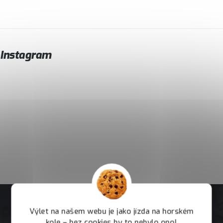
Instagram
Výlet na našem webu je jako jízda na horském
kole – bez cookies by to nebylo ono!